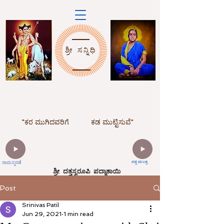
ಶ್ರೀ
ಸನ್ನಿಧಿ
"ಕರ ಮುಗಿದವರಿಗೆ
ಕಡ ಮುಟ್ಟಿಸುವೆ"
ನಾಮಸ್ಮರಣೆ
ದತ್ತ ಮಂತ್ರ
ಶ್ರೀ ದತ್ತಸ್ವರೂಪಿ ಪದ್ಮಾತಾಯಿ
ದತ್ತ ಮಂದಿರ್, ಹೊಸೂರು
ಶ್ರೀ ಸನ್ನಿಧಿ ಆಶ್ರಮ,ಕ್ಯಾರಕೊಪ್ಪ
Post
Srinivas Patil
Jun 29, 2021
1 min read